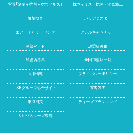
空間｢除菌＋抗菌＋抗ウィルス｣
抗ウイルス・抗菌・消毒施工
抗菌検査
バリアミスター
エアーリア シーリング
アレルキャッチャー
除菌マット
加盟店募集
加盟店募集
全国加盟店一覧
採用情報
プライバシーポリシー
TSBグループ総合サイト
東海装美
東海厨美
ティーズプランニング
カビバスターズ東海